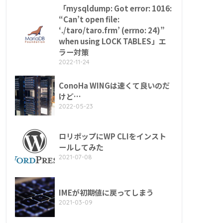
「mysqldump: Got error: 1016:
“Can’t open file:
‘./taro/taro.frm’ (errno: 24)”
when using LOCK TABLES」エ
ラー対策
2022-11-24
ConoHa WINGは速くて良いのだ
けど…
2022-05-23
ロリポップにWP CLIをインスト
ールしてみた
2021-07-08
IMEが初期値に戻ってしまう
2021-03-09