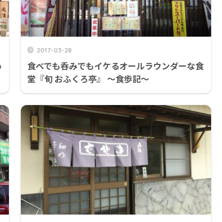
2017-03-28
o
食べでも呑みでもイケるオールラウンダーな食
堂『旬 おふくろ亭』 ～食歩記～