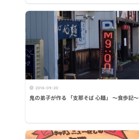
2016-09-20
鬼の弟子が作る 「支那そば 心麺」 ～食歩記～