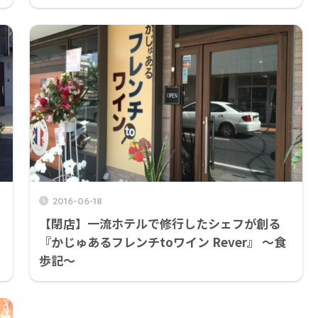
2016-06-18
【閉店】一流ホテルで修行したシェフが創る
『かじゅあるフレンチtoワイン Rever』 ～食
歩記～