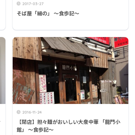
2017-03-27
そば屋「細の」 ～食歩記～
2016-11-24
ン
【閉店】担々麺がおいしい大衆中華 「龍門小
館」 ～食歩記～