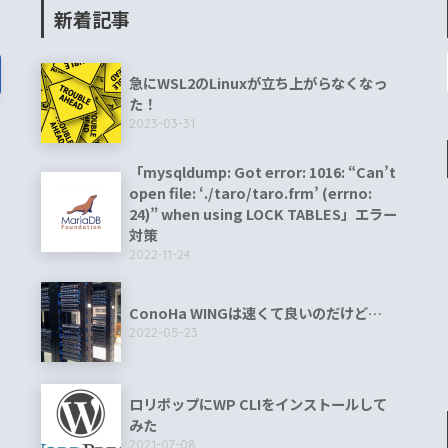
新着記事
急にWSL2のLinuxが立ち上がらなくなっ
た！
2023-03-31
「mysqldump: Got error: 1016: “Can’t
open file: ‘./taro/taro.frm’ (errno:
24)” when using LOCK TABLES」エラー
対策
2022-11-24
ConoHa WINGは速くて良いのだけど…
2022-05-23
ロリポップにWP CLIをインストールして
みた
2021-07-08