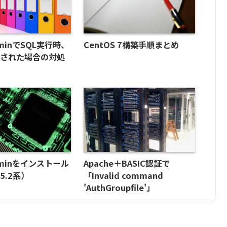
dminでSQL実行時、
CentOS 7構築手順まとめ
略された場合の対処
dminをインストール
Apache＋BASIC認証で
5.2系）
「Invalid command
'AuthGroupfile'」