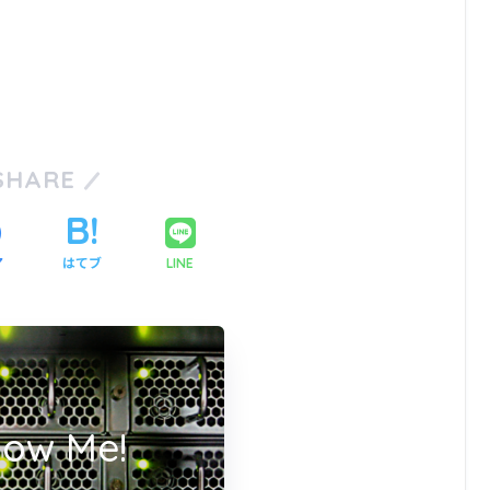
SHARE
ア
はてブ
LINE
low Me!