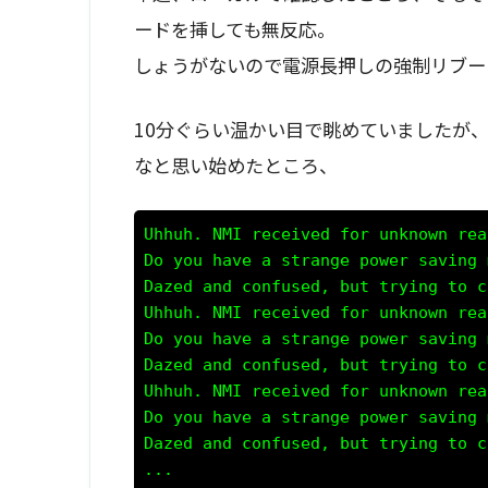
ードを挿しても無反応。
しょうがないので電源長押しの強制リブー
10分ぐらい温かい目で眺めていましたが
なと思い始めたところ、
Uhhuh. NMI received for unknown rea
Do you have a strange power saving 
Dazed and confused, but trying to c
Uhhuh. NMI received for unknown rea
Do you have a strange power saving 
Dazed and confused, but trying to c
Uhhuh. NMI received for unknown rea
Do you have a strange power saving 
Dazed and confused, but trying to c
...
