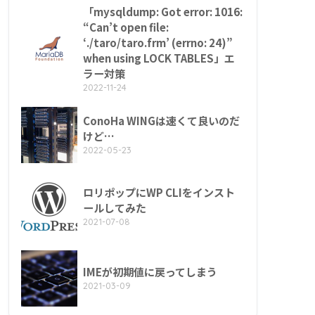
「mysqldump: Got error: 1016:
“Can’t open file:
‘./taro/taro.frm’ (errno: 24)”
when using LOCK TABLES」エ
ラー対策
2022-11-24
ConoHa WINGは速くて良いのだ
けど…
2022-05-23
ロリポップにWP CLIをインスト
ールしてみた
2021-07-08
IMEが初期値に戻ってしまう
2021-03-09