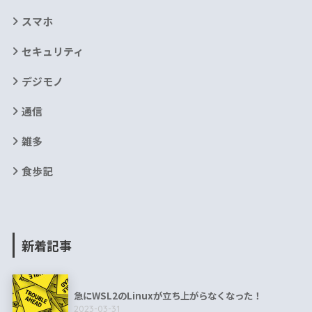
スマホ
セキュリティ
デジモノ
通信
雑多
食歩記
新着記事
急にWSL2のLinuxが立ち上がらなくなった！
2023-03-31