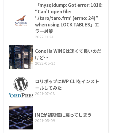
「mysqldump: Got error: 1016:
“Can’t open file:
‘./taro/taro.frm’ (errno: 24)”
when using LOCK TABLES」エ
ラー対策
2022-11-24
ConoHa WINGは速くて良いのだ
けど…
2022-05-23
ロリポップにWP CLIをインスト
ールしてみた
2021-07-08
IMEが初期値に戻ってしまう
2021-03-09